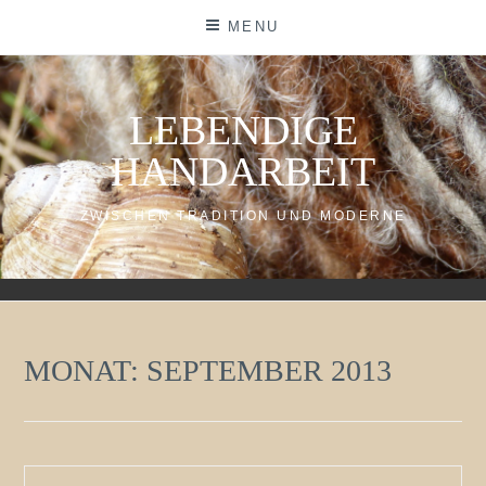
Skip
MENU
to
content
LEBENDIGE
HANDARBEIT
ZWISCHEN TRADITION UND MODERNE
MONAT:
SEPTEMBER 2013