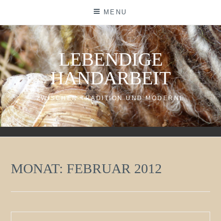
Skip
MENU
to
content
LEBENDIGE
HANDARBEIT
ZWISCHEN TRADITION UND MODERNE
MONAT:
FEBRUAR 2012