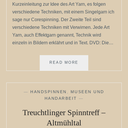
Kurzeinleitung zur Idee des Art Yarn, es folgen
verschiedene Techniken, mit einem Singelgarn ich
sage nur Corespinning. Der Zweite Teil sind
verschiedene Techniken mit Verwirnen. Jede Art
Yarn, auch Effektgarn genannt, Technik wird
einzeln in Bildern erklährt und in Text. DVD: Die…
NEU
READ MORE
IN
MEINER
BIBLIOTHEK
SPIN
—
HANDSPINNEN
,
MUSEEN UND
ART
HANDARBEIT
—
VON
JACEY
Treuchtlinger Spinntreff –
BOGGS
Altmühltal