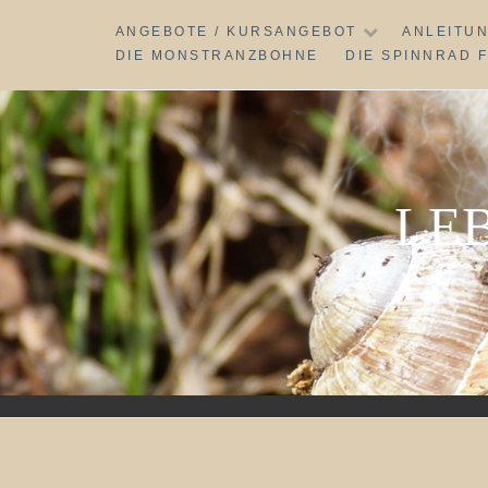
Skip
ANGEBOTE / KURSANGEBOT
ANLEITU
to
DIE MONSTRANZBOHNE
DIE SPINNRAD 
content
LE