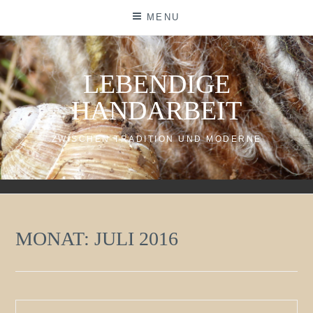
Skip
MENU
to
content
LEBENDIGE
HANDARBEIT
ZWISCHEN TRADITION UND MODERNE
MONAT:
JULI 2016