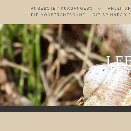
Skip
ANGEBOTE / KURSANGEBOT
ANLEITU
to
DIE MONSTRANZBOHNE
DIE SPINNRAD 
content
LE