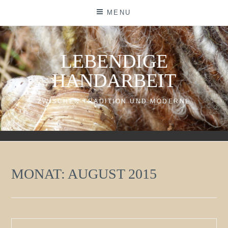
Skip
MENU
to
content
LEBENDIGE
HANDARBEIT
ZWISCHEN TRADITION UND MODERNE
MONAT:
AUGUST 2015