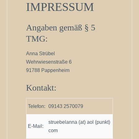
IMPRESSUM
Angaben gemäß § 5
TMG:
Anna Strübel
Wehrwiesenstraße 6
91788 Pappenheim
Kontakt:
Telefon:
09143 2570079
struebelanna (at) aol (punkt)
E-Mail:
com