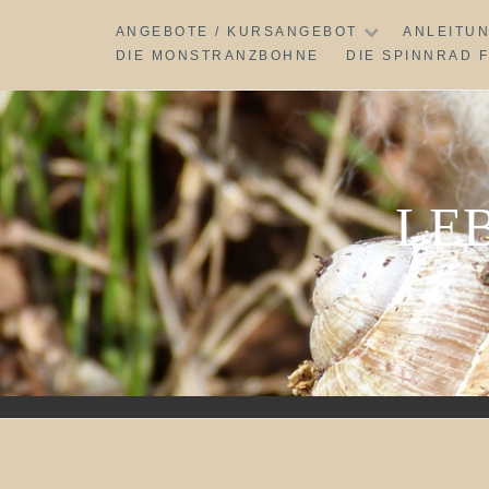
Skip
ANGEBOTE / KURSANGEBOT
ANLEITU
to
DIE MONSTRANZBOHNE
DIE SPINNRAD 
content
LE