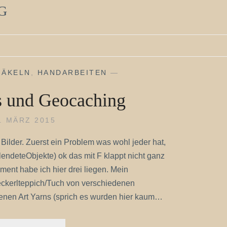
G
HÄKELN
,
HANDARBEITEN
—
 und Geocaching
. MÄRZ 2015
ilder. Zuerst ein Problem was wohl jeder hat,
lendeteObjekte) ok das mit F klappt nicht ganz
ent habe ich hier drei liegen. Mein
leckerlteppich/Tuch von verschiedenen
nen Art Yarns (sprich es wurden hier kaum…