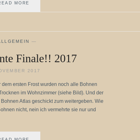
EIN
READ MORE
BOHNENJAHR
GEHT
ZU
ENDE
ALLGEMEIN
—
te Finale!! 2017
NOVEMBER 2017
or dem ersten Frost wurden noch alle Bohnen
m Trocknen im Wohnzimmer (siehe Bild). Und der
n Bohnen Atlas geschickt zum weitergeben. Wie
 Bohnen nicht, nein ich vermehrte sie nur und
BOHNEN
READ MORE