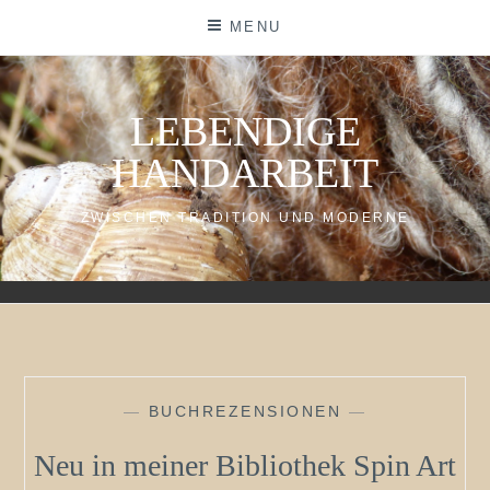
Skip
MENU
to
content
LEBENDIGE
HANDARBEIT
ZWISCHEN TRADITION UND MODERNE
—
BUCHREZENSIONEN
—
Neu in meiner Bibliothek Spin Art