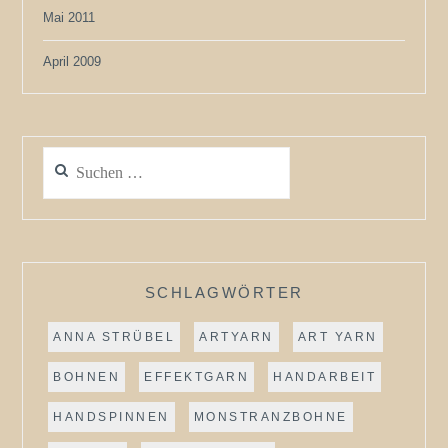
Mai 2011
April 2009
Suchen
nach:
SCHLAGWÖRTER
ANNA STRÜBEL
ARTYARN
ART YARN
BOHNEN
EFFEKTGARN
HANDARBEIT
HANDSPINNEN
MONSTRANZBOHNE