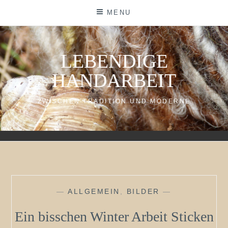
Skip
MENU
to
content
LEBENDIGE
HANDARBEIT
ZWISCHEN TRADITION UND MODERNE
—
ALLGEMEIN
,
BILDER
—
Ein bisschen Winter Arbeit Sticken