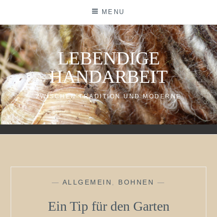
Skip
MENU
to
content
LEBENDIGE
HANDARBEIT
ZWISCHEN TRADITION UND MODERNE
—
ALLGEMEIN
,
BOHNEN
—
Ein Tip für den Garten