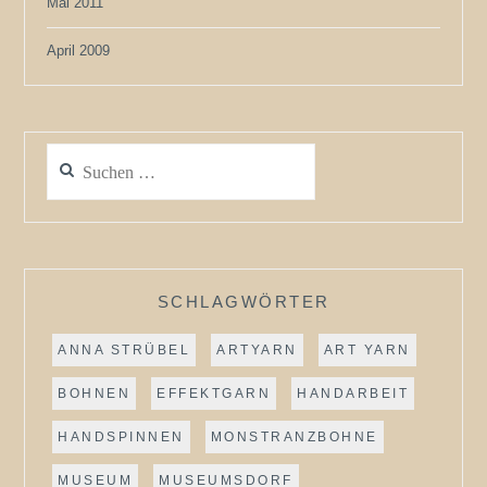
Mai 2011
April 2009
Suchen
nach:
SCHLAGWÖRTER
ANNA STRÜBEL
ARTYARN
ART YARN
BOHNEN
EFFEKTGARN
HANDARBEIT
HANDSPINNEN
MONSTRANZBOHNE
MUSEUM
MUSEUMSDORF