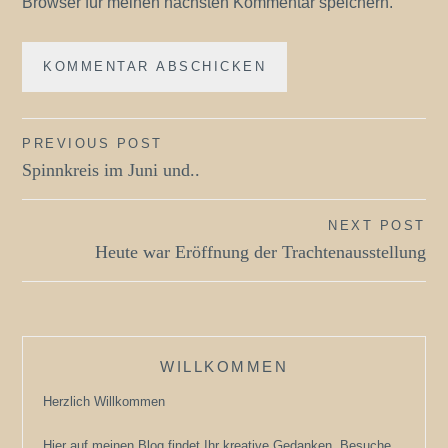
Browser für meinen nächsten Kommentar speichern.
Beitragsnavigation
PREVIOUS POST
Spinnkreis im Juni und..
NEXT POST
Heute war Eröffnung der Trachtenausstellung
WILLKOMMEN
Herzlich Willkommen
Hier auf meinen Blog findet Ihr kreative Gedanken, Besuche