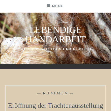
Skip
MENU
to
content
LEBENDIGE
HANDARBEIT
ZWISCHEN TRADITION UND MODERNE
—
ALLGEMEIN
—
Eröffnung der Trachtenausstellung