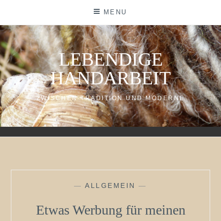
Skip
MENU
to
content
LEBENDIGE
HANDARBEIT
ZWISCHEN TRADITION UND MODERNE
—
ALLGEMEIN
—
Etwas Werbung für meinen