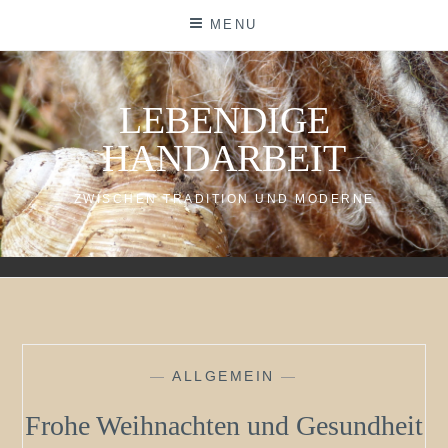
Skip
MENU
to
content
LEBENDIGE
HANDARBEIT
ZWISCHEN TRADITION UND MODERNE
—
ALLGEMEIN
—
Frohe Weihnachten und Gesundheit