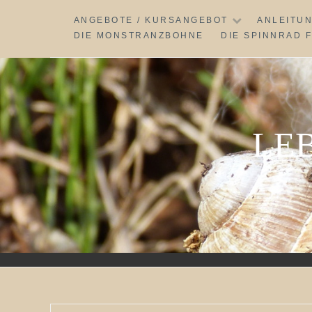
Skip
ANGEBOTE / KURSANGEBOT
ANLEITU
to
DIE MONSTRANZBOHNE
DIE SPINNRAD 
content
LE