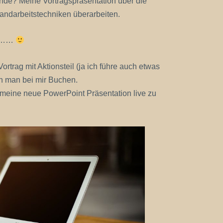
nde? Meine Vortragspräsentation über die
ndarbeitstechniken überarbeiten.
ng……
Vortrag mit Aktionsteil (ja ich führe auch etwas
n man bei mir Buchen.
meine neue PowerPoint Präsentation live zu