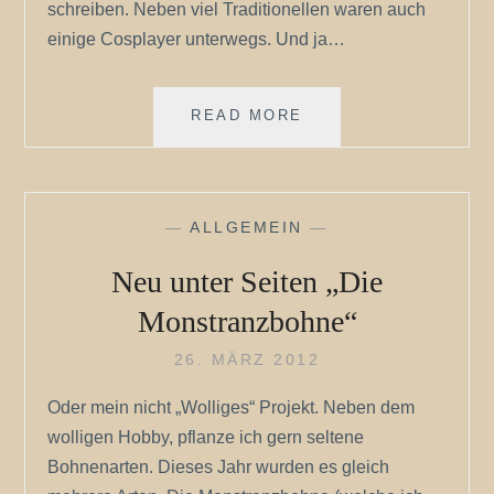
schreiben. Neben viel Traditionellen waren auch
einige Cosplayer unterwegs. Und ja…
ALLES
READ MORE
NEU
MACHT
DER
JUNI
—
ALLGEMEIN
—
COSPLAY
IM
Neu unter Seiten „Die
BOTANISCHEN
GARTEN
Monstranzbohne“
AUGSBURG
26. MÄRZ 2012
Oder mein nicht „Wolliges“ Projekt. Neben dem
wolligen Hobby, pflanze ich gern seltene
Bohnenarten. Dieses Jahr wurden es gleich