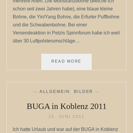
mehrere Arten. Die Monstranzbohne (welche ich
schon seit zwei Jahren habe), eine blaue kleine
Bohne, die Yin/Yang Bohne, die Erfurter Puffbohne
und die Schwabenbohne. Bei einer
Versendeaktion in Petzis Spinnforum habe ich weit
über 30 Luftpolsterumschläge…
NEU
READ MORE
UNTER
SEITEN
„DIE
MONSTRANZBOHNE“
—
ALLGEMEIN
,
BILDER
—
BUGA in Koblenz 2011
15. JUNI 2011
Ich hatte Urlaub und war auf der BUGA in Koblenz