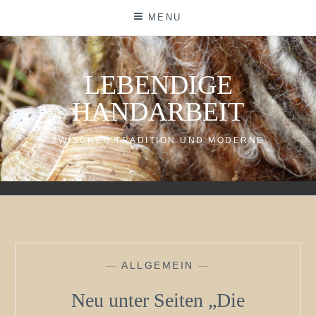
Skip
MENU
to
content
LEBENDIGE
HANDARBEIT
ZWISCHEN TRADITION UND MODERNE
—
ALLGEMEIN
—
Neu unter Seiten „Die