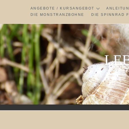
Skip
ANGEBOTE / KURSANGEBOT
ANLEITU
to
DIE MONSTRANZBOHNE
DIE SPINNRAD 
content
LE