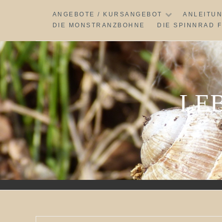
Skip
ANGEBOTE / KURSANGEBOT
ANLEITU
to
DIE MONSTRANZBOHNE
DIE SPINNRAD 
content
LE