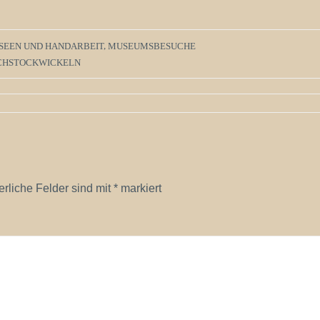
SEEN UND HANDARBEIT
,
MUSEUMSBESUCHE
CHSTOCKWICKELN
erliche Felder sind mit
*
markiert