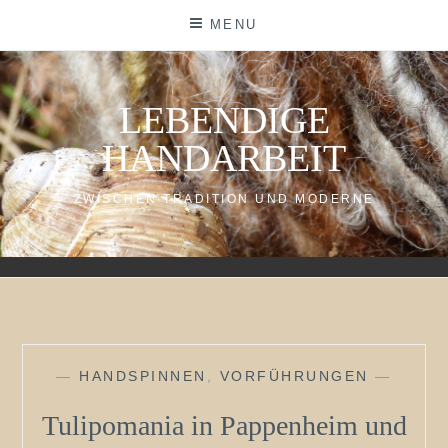
Skip
MENU
to
content
LEBENDIGE
HANDARBEIT
ZWISCHEN TRADITION UND MODERNE
—
HANDSPINNEN
,
VORFÜHRUNGEN
—
Tulipomania in Pappenheim und