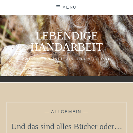
Skip
MENU
to
content
LEBENDIGE
HANDARBEIT
ZWISCHEN TRADITION UND MODERNE
—
ALLGEMEIN
—
Und das sind alles Bücher oder…