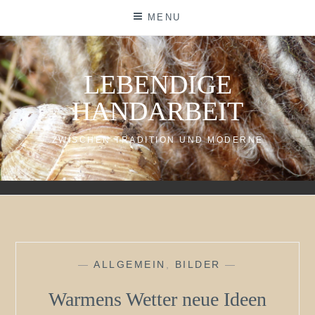
Skip
MENU
to
content
LEBENDIGE
HANDARBEIT
ZWISCHEN TRADITION UND MODERNE
—
ALLGEMEIN
,
BILDER
—
Warmens Wetter neue Ideen