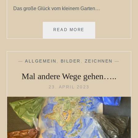
Das große Glück vom kleinem Garten…
DAS
READ MORE
GROSSE G
LÜCK V
OM K
LEINEM G
—
ALLGEMEIN
,
BILDER
,
ZEICHNEN
—
ARTEN
Mal andere Wege gehen…..
23. APRIL 2023