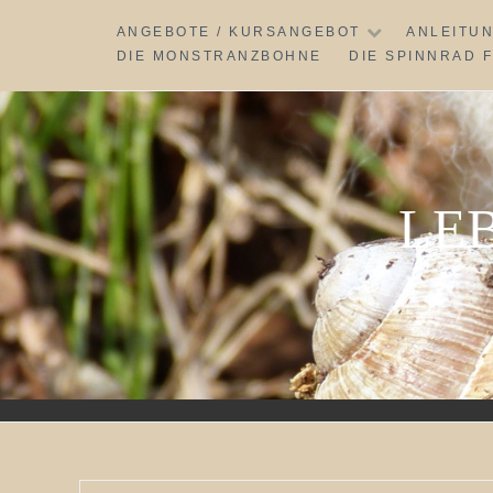
Skip
ANGEBOTE / KURSANGEBOT
ANLEITU
to
DIE MONSTRANZBOHNE
DIE SPINNRAD 
content
LE